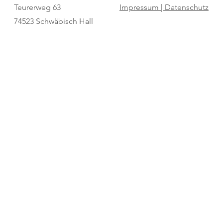
Wado-Kai-Prüfer-Referent
Masterklasse
Teurerweg 63
Impressum |
Datenschutz
74523 Schwäbisch Hall