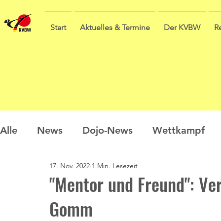
Start
Aktuelles & Termine
Der KVBW
R
Alle
News
Dojo-News
Wettkampf
17. Nov. 2022
1 Min. Lesezeit
Nachwuchs
Prüfungen
Ausbildung
"Mentor und Freund": Ve
Gomm
Sommercamp
Umfrage