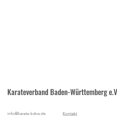
Karateverband Baden-Württemberg e.V
Tobias Himmelsbach ist neuer
Neuer Ausricht
info@karate-kvbw.de
Kontakt