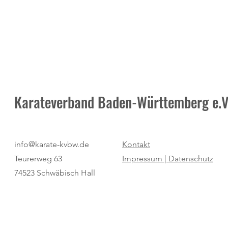
Karateverband Baden-Württemberg e.V
"kurz & bündig": ein Sextett
Verbindliche K
info@karate-kvbw.de
Kontakt
meistert die Herausforderung
Zulassung zur
Teurerweg 63
Impressum |
Datenschutz
74523 Schwäbisch Hall