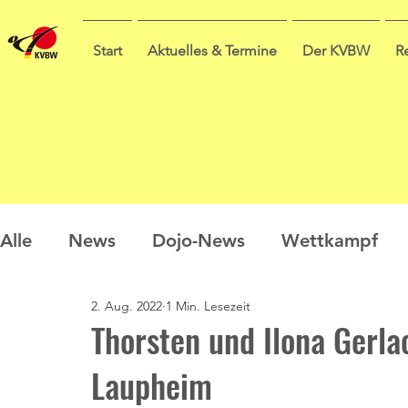
Start
Aktuelles & Termine
Der KVBW
R
Alle
News
Dojo-News
Wettkampf
2. Aug. 2022
1 Min. Lesezeit
Nachwuchs
Prüfungen
Ausbildung
Thorsten und Ilona Gerla
Laupheim
Sommercamp
Umfrage