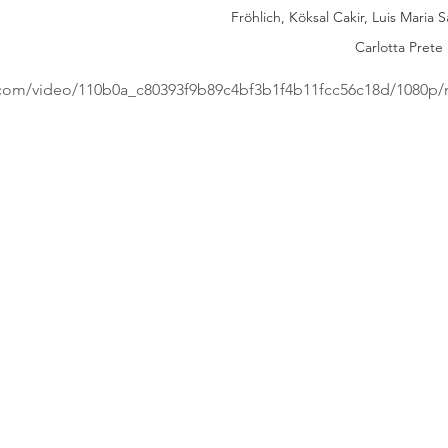
Fröhlich, Köksal Cakir, Luis Maria S
Carlotta Prete
ic.com/video/110b0a_c80393f9b89c4bf3b1f4b11fcc56c18d/1080p/