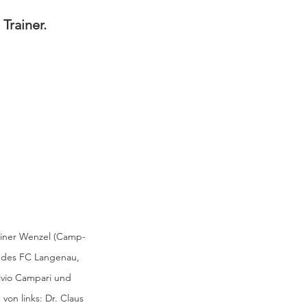
Trainer.
Rainer Wenzel (Camp-
r des FC Langenau, 
lvio Campari und 
on links: Dr. Claus 