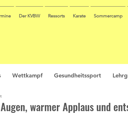
ermine
Der KVBW
Ressorts
Karate
Sommercamp
s
Wettkampf
Gesundheitssport
Lehr
t
en
Ausbildung
Seminar
Video
Leis
 Augen, warmer Applaus und ent
ge