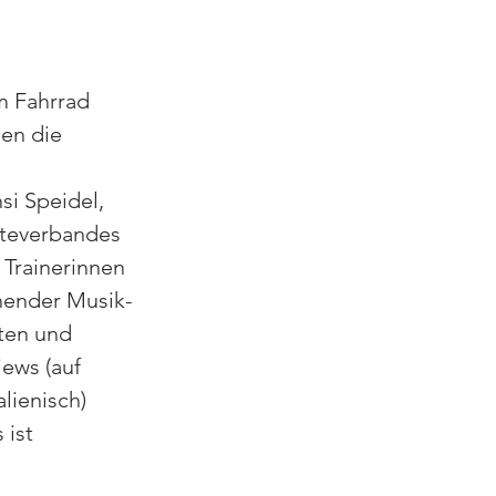
m Fahrrad 
en die 
si Speidel, 
ateverbandes 
Trainerinnen 
hender Musik-
ten und 
ews (auf 
lienisch) 
 ist 