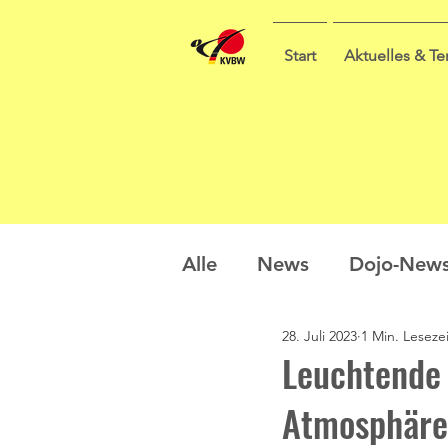
Start
Aktuelles & T
Alle
News
Dojo-New
28. Juli 2023
1 Min. Lesezei
Nachwuchs
Prüfung
Leuchtende
Atmosphäre
Sommercamp
Umfra