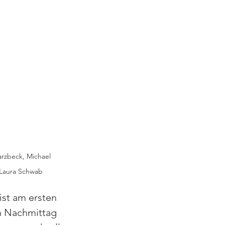
arzbeck, Michael 
 Laura Schwab
st am ersten 
n Nachmittag 