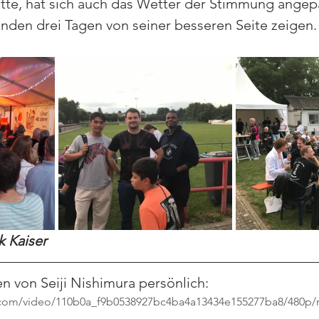
tte, hat sich auch das Wetter der Stimmung angepas
den drei Tagen von seiner besseren Seite zeigen.
k Kaiser
n von Seiji Nishimura persönlich:
ic.com/video/110b0a_f9b0538927bc4ba4a13434e155277ba8/480p/