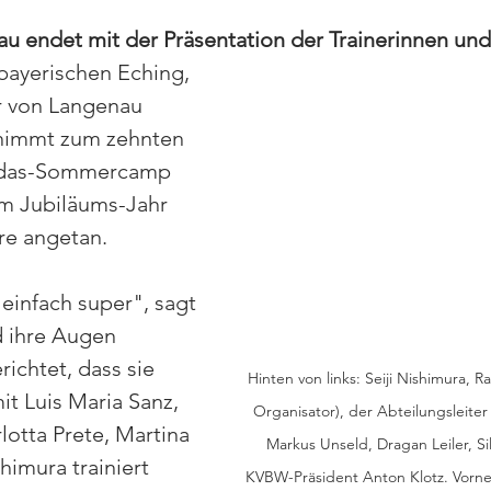
au endet mit der Präsentation der Trainerinnen und 
ayerischen Eching, 
r von Langenau 
 nimmt zum zehnten 
das-Sommercamp 
 im Jubiläums-Jahr 
e angetan. 
einfach super", sagt 
 ihre Augen 
richtet, dass sie 
Hinten von links: Seiji Nishimura, 
it Luis Maria Sanz, 
Organisator), der Abteilungsleite
lotta Prete, Martina 
Markus Unseld, Dragan Leiler, Si
himura trainiert 
KVBW-Präsident Anton Klotz. Vorne v