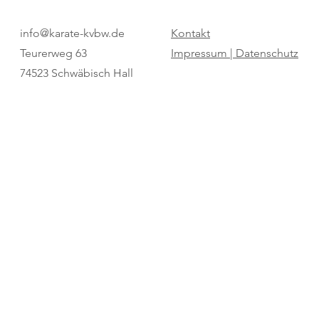
Pure Dominanz: Birtat MTV
"Regio Cup": 
info@karate-kvbw.de
Kontakt
Ludwigsburg zum zweiten Mal
für den SV Bö
Teurerweg 63
Impressum |
Datenschutz
Champion
74523 Schwäbisch Hall