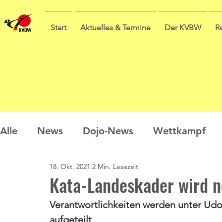
Start
Aktuelles & Termine
Der KVBW
R
Alle
News
Dojo-News
Wettkampf
18. Okt. 2021
2 Min. Lesezeit
Nachwuchs
Prüfungen
Ausbildung
Kata-Landeskader wird n
Verantwortlichkeiten werden unter Udo
Sommercamp
Umfrage
aufgeteilt