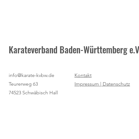
Karateverband Baden-Württemberg e.V
Pure Dominanz: Birtat MTV
"Regio Cup": 
info@karate-kvbw.de
Kontakt
Ludwigsburg zum zweiten Mal
für den SV Bö
Teurerweg 63
Impressum |
Datenschutz
Champion
74523 Schwäbisch Hall