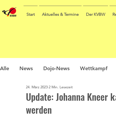
Start
Aktuelles & Termine
Der KVBW
R
Alle
News
Dojo-News
Wettkampf
24. März 2023
2 Min. Lesezeit
Nachwuchs
Prüfungen
Ausbildung
Update: Johanna Kneer k
werden
Sommercamp
Umfrage