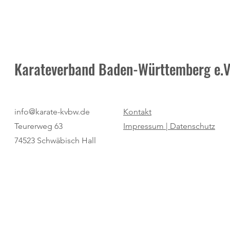
Karateverband Baden-Württemberg e.V
Para-Karate-Treffen ein weiterer
Kein Vorbeik
info@karate-kvbw.de
Kontakt
Programm-Punkt in Langenau
Sieger Marvin
Teurerweg 63
Impressum |
Datenschutz
74523 Schwäbisch Hall