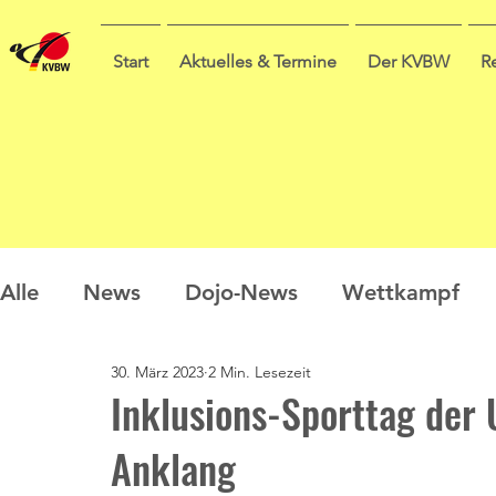
Start
Aktuelles & Termine
Der KVBW
R
Alle
News
Dojo-News
Wettkampf
30. März 2023
2 Min. Lesezeit
Nachwuchs
Prüfungen
Ausbildung
Inklusions-Sporttag der 
Anklang
Sommercamp
Umfrage