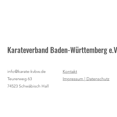
Karateverband Baden-Württemberg e.V
"Körperliche Gesundheit durch
Vico Köhlers 
info@karate-kvbw.de
Kontakt
gezielte Bewegung fördern"
Gegenwart in 
Teurerweg 63
Impressum |
Datenschutz
74523 Schwäbisch Hall