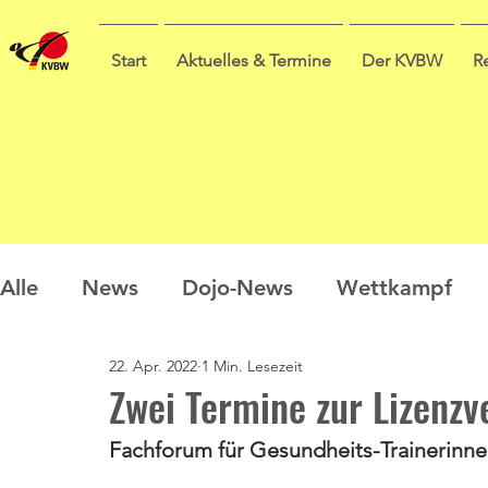
Start
Aktuelles & Termine
Der KVBW
R
Alle
News
Dojo-News
Wettkampf
22. Apr. 2022
1 Min. Lesezeit
Nachwuchs
Prüfungen
Ausbildung
Zwei Termine zur Lizenz
Fachforum für Gesundheits-Trainerinnen
Sommercamp
Umfrage