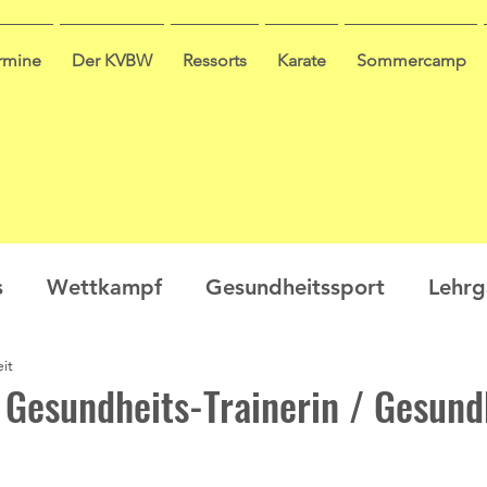
ermine
Der KVBW
Ressorts
Karate
Sommercamp
s
Wettkampf
Gesundheitssport
Lehr
it
en
Ausbildung
Seminar
Video
Leis
 Gesundheits-Trainerin / Gesund
ge