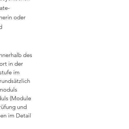
ate-
nerin oder 
d 
innerhalb des 
rt in der 
stufe im 
rundsätzlich 
moduls 
duls (Module 
rüfung und 
hen im Detail 