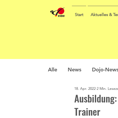
Start
Aktuelles & T
Alle
News
Dojo-New
18. Apr. 2022
2 Min. Leseze
Nachwuchs
Prüfung
Ausbildung:
Trainer
Sommercamp
Umfra