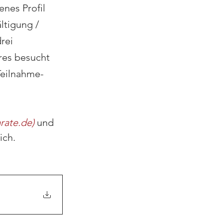
nes Profil 
tigung / 
rei 
res besucht 
Teilnahme-
rate.de
)
 und
ich.