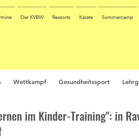
ermine
Der KVBW
Ressorts
Karate
Sommercamp
s
Wettkampf
Gesundheitssport
Lehr
en
Ausbildung
Seminar
Video
Leis
Lernen im Kinder-Training": in R
f
ge