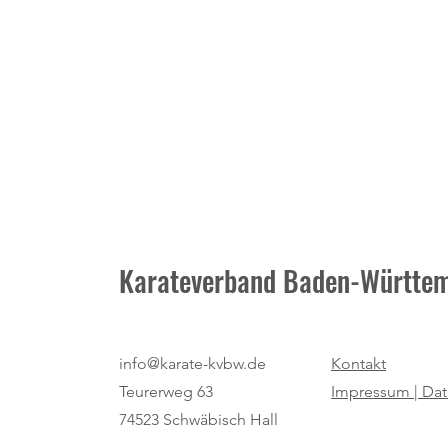
Karateverband Baden-Württem
Neuer Termin: Masters-
info@karate-kvbw.de
Kontakt
Vorbereitung am 25. Juli beim TV
Teurerweg 63
Impressum |
Dat
Diersburg
74523 Schwäbisch Hall