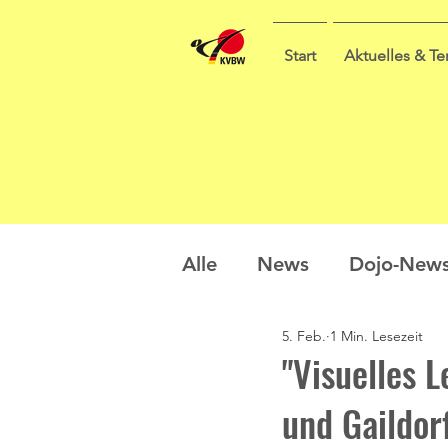
Start
Aktuelles & T
Alle
News
Dojo-New
5. Feb.
1 Min. Lesezeit
Nachwuchs
Prüfung
"Visuelles 
und Gaildor
Sommercamp
Umfra