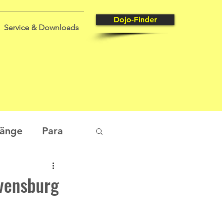
Dojo-Finder
Service & Downloads
gänge
Para
tungssport
avensburg