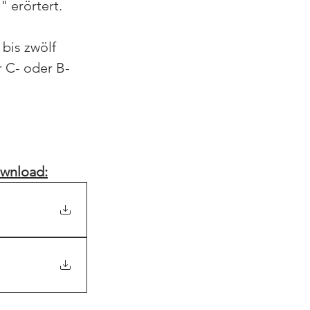
 erörtert.
bis zwölf 
r C- oder B-
ownload: