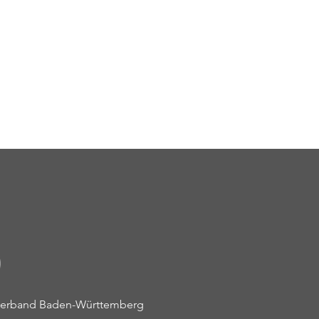
r-Förder-Training in
nation mit den DKV-Kara-
s
everband Baden-Württemberg