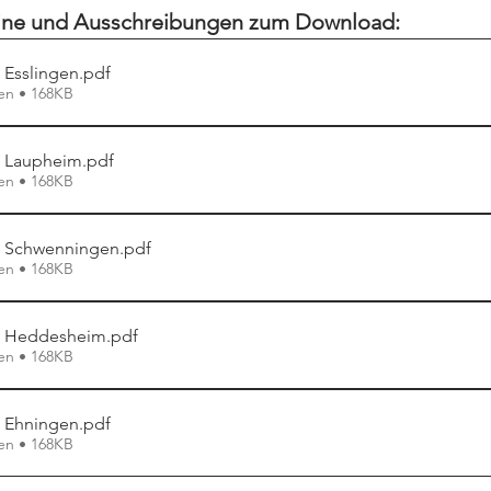
mine und Ausschreibungen zum Download:
 Esslingen
.pdf
en • 168KB
g Laupheim
.pdf
en • 168KB
g Schwenningen
.pdf
en • 168KB
g Heddesheim
.pdf
en • 168KB
 Ehningen
.pdf
en • 168KB