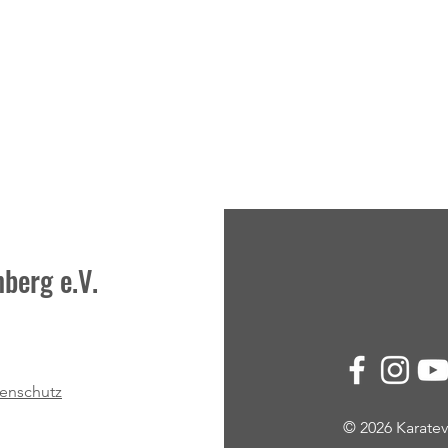
berg e.V.
Moderne Methoden, Ideen,
Kinde
Impulse und jede Menge
Kombi
enschutz
Begeisterung
Game
© 2026 Karat