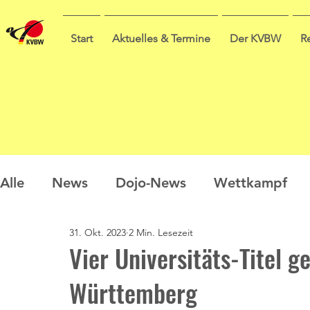
Start
Aktuelles & Termine
Der KVBW
R
Alle
News
Dojo-News
Wettkampf
31. Okt. 2023
2 Min. Lesezeit
Nachwuchs
Prüfungen
Ausbildung
Vier Universitäts-Titel 
Württemberg
Sommercamp
Umfrage