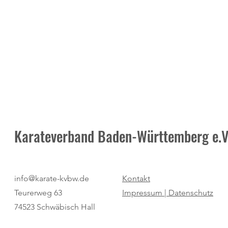
Karateverband Baden-Württemberg e.V
Pure Dominanz: Birtat MTV
"Regio Cup": 
info@karate-kvbw.de
Kontakt
Ludwigsburg zum zweiten Mal
für den SV Bö
Teurerweg 63
Impressum |
Datenschutz
Champion
74523 Schwäbisch Hall