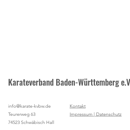
Karateverband Baden-Württemberg e.V
Pure Dominanz: Birtat MTV
"Regio Cup": 
info@karate-kvbw.de
Kontakt
Ludwigsburg zum zweiten Mal
für den SV Bö
Teurerweg 63
Impressum |
Datenschutz
Champion
74523 Schwäbisch Hall