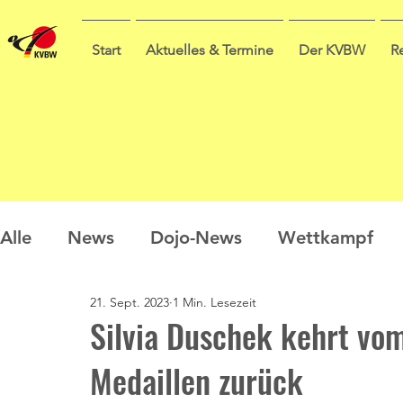
Start
Aktuelles & Termine
Der KVBW
R
Alle
News
Dojo-News
Wettkampf
21. Sept. 2023
1 Min. Lesezeit
Nachwuchs
Prüfungen
Ausbildung
Silvia Duschek kehrt vom
Medaillen zurück
Sommercamp
Umfrage