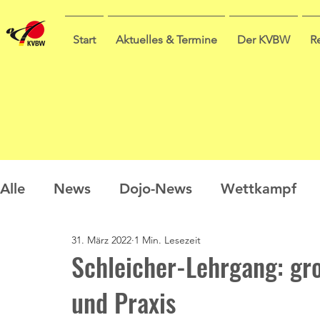
Start
Aktuelles & Termine
Der KVBW
R
Alle
News
Dojo-News
Wettkampf
31. März 2022
1 Min. Lesezeit
Nachwuchs
Prüfungen
Ausbildung
Schleicher-Lehrgang: gro
und Praxis
Sommercamp
Umfrage