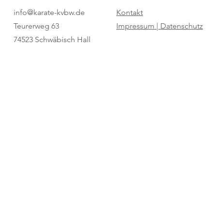
Tobias Himmelsbach ist neuer
Neuer Termin:
info@karate-kvbw.de
Kontakt
Wado-Kai-Prüfer-Referent
Vorbereitung 
Teurerweg 63
Impressum |
Datenschutz
Diersburg
74523 Schwäbisch Hall