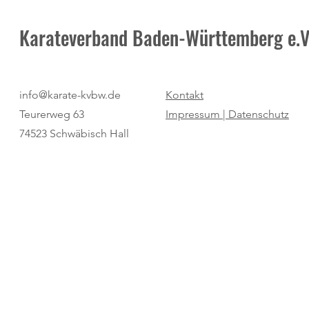
Karateverband Baden-Württemberg e.V
"kurz & bündig": ein Sextett
Verbindliche K
info@karate-kvbw.de
Kontakt
meistert die Herausforderung
Zulassung zur
Teurerweg 63
Impressum |
Datenschutz
74523 Schwäbisch Hall