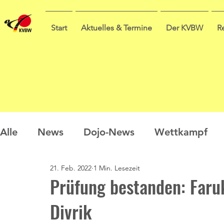
Start
Aktuelles & Termine
Der KVBW
R
Alle
News
Dojo-News
Wettkampf
21. Feb. 2022
1 Min. Lesezeit
Nachwuchs
Prüfungen
Ausbildung
Prüfung bestanden: Far
Divrik
Sommercamp
Umfrage