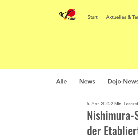
Start
Aktuelles & T
Alle
News
Dojo-New
5. Apr. 2024
2 Min. Lesezei
Nachwuchs
Prüfung
Nishimura-S
der Etablier
Sommercamp
Umfra