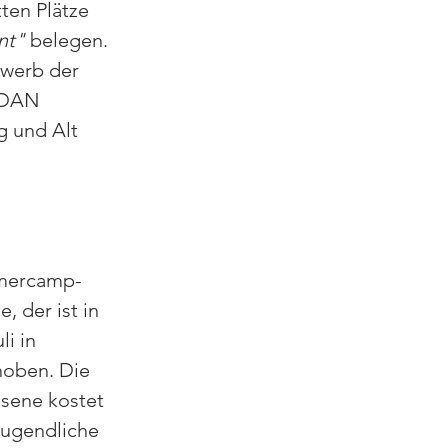
ten Plätze 
nt"
 belegen. 
werb der 
 DAN 
g und Alt 
mmercamp-
, der ist in 
li in 
oben. Die 
sene kostet 
Jugendliche 