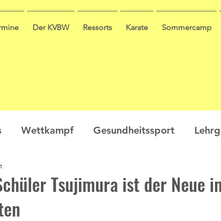
ermine
Der KVBW
Ressorts
Karate
Sommercamp
s
Wettkampf
Gesundheitssport
Lehr
t
en
Ausbildung
Seminar
Video
Leis
chüler Tsujimura ist der Neue i
ten
ge