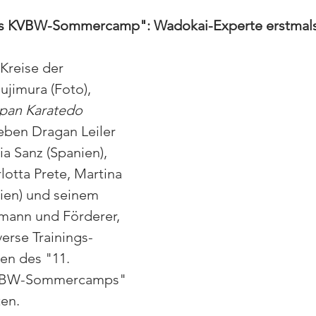
les KVBW-Sommercamp": Wadokai-Experte erstmals
Kreise der 
sujimura (Foto), 
apan Karatedo 
neben Dragan Leiler 
ia Sanz (Spanien), 
lotta Prete, Martina 
lien) und seinem 
mann und Förderer, 
verse Trainings-
en des "11. 
KVBW-Sommercamps" 
en. 