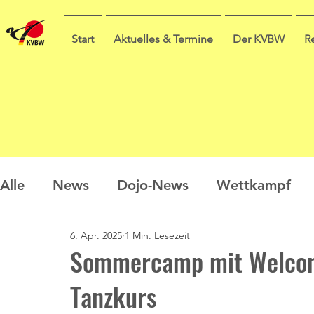
Start
Aktuelles & Termine
Der KVBW
R
Alle
News
Dojo-News
Wettkampf
6. Apr. 2025
1 Min. Lesezeit
Nachwuchs
Prüfungen
Ausbildung
Sommercamp mit Welcome
Tanzkurs
Sommercamp
Umfrage