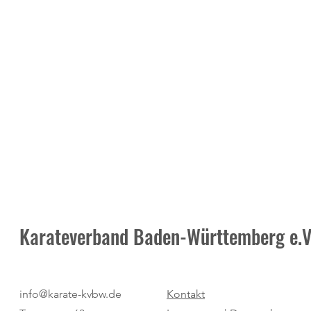
Karateverband Baden-Württemberg e.V
"Bestes Sommercamp in der
Hervorragend
info@karate-kvbw.de
Kontakt