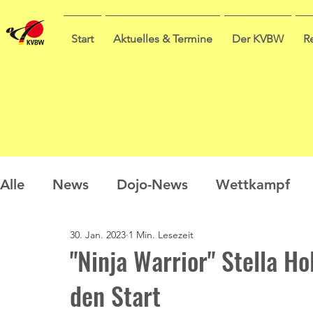
Start
Aktuelles & Termine
Der KVBW
R
Alle
News
Dojo-News
Wettkampf
30. Jan. 2023
1 Min. Lesezeit
Nachwuchs
Prüfungen
Ausbildung
"Ninja Warrior" Stella Ho
den Start
Sommercamp
Umfrage