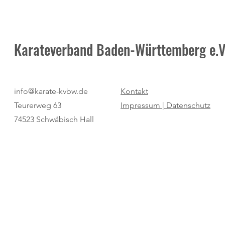
Karateverband Baden-Württemberg e.V
Pure Dominanz: Birtat MTV
"Regio Cup": 
info@karate-kvbw.de
Kontakt
Ludwigsburg zum zweiten Mal
für den SV Bö
Teurerweg 63
Impressum |
Datenschutz
Champion
74523 Schwäbisch Hall