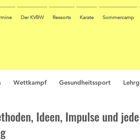
ermine
Der KVBW
Ressorts
Karate
Sommercamp
s
Wettkampf
Gesundheitssport
Lehr
en
Ausbildung
Seminar
Video
Leis
thoden, Ideen, Impulse und jed
ng
ge