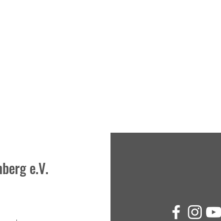
berg e.V.
Kinder-Förder-Training in
"Moti