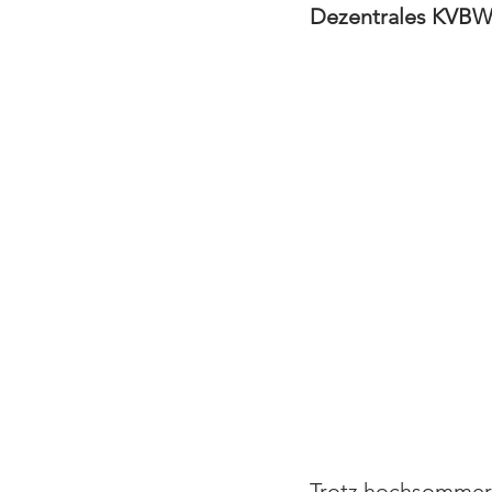
Dezentrales KVBW-
Trotz hochsommerl