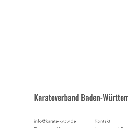
Karateverband Baden-Württem
Neuer Termin: Masters-
info@karate-kvbw.de
Kontakt