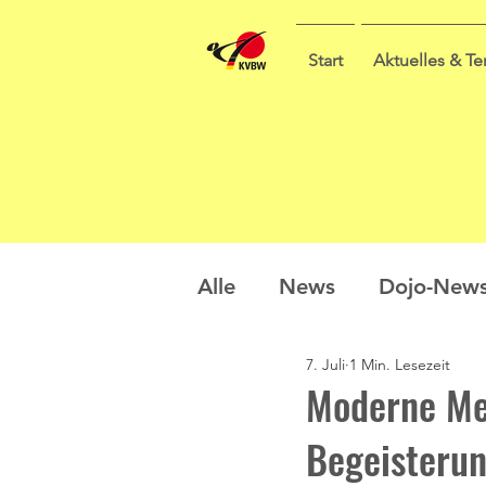
Start
Aktuelles & T
Alle
News
Dojo-New
7. Juli
1 Min. Lesezeit
Nachwuchs
Prüfung
Moderne Me
Begeisteru
Sommercamp
Umfra