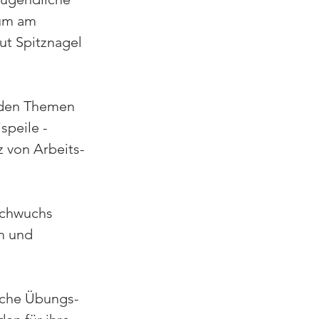
um am 
t Spitznagel 
 den Themen 
peile - 
 von Arbeits-
achwuchs 
m und 
iche Übungs-