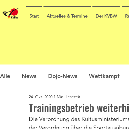
Start
Aktuelles & Termine
Der KVBW
R
Alle
News
Dojo-News
Wettkampf
24. Okt. 2020
1 Min. Lesezeit
Nachwuchs
Prüfungen
Ausbildung
Trainingsbetrieb weiterh
Die Verordnung des Kultusministeriums
Sommercamp
Umfrage
der Verordnung über die Sportausübun