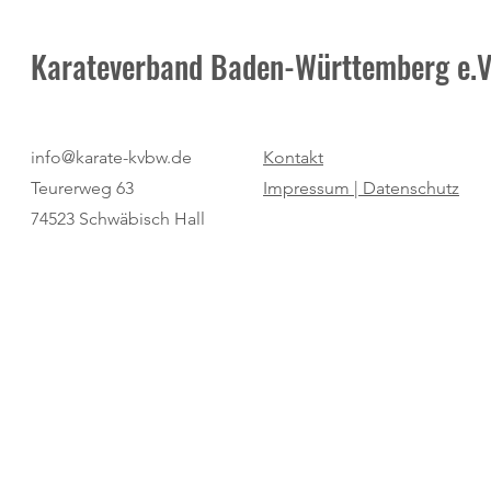
Karateverband Baden-Württemberg e.V
Tobias Himmelsbach ist neuer
"Bestes Somm
info@karate-kvbw.de
Kontakt
Wado-Kai-Prüfer-Referent
Langenauer Ge
Teurerweg 63
Impressum |
Datenschutz
74523 Schwäbisch Hall