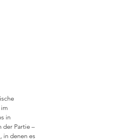
ische 
 im 
s in 
der Partie – 
, in denen es 