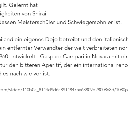
lt. Gelernt hat 
gkeiten von Shirai 
dessen Meisterschüler und Schwiegersohn er ist.
iland ein eigenes Dojo betreibt und den italienisc
ein entfernter Verwandter der weit verbreiteten nor
860 entwickelte Gaspare Campari in Novara mit ein
r den bitteren Aperitif, der ein international ren
es nach wie vor ist.
ic.com/video/110b0a_8144d9d6a8914847aa63809b2800868d/1080