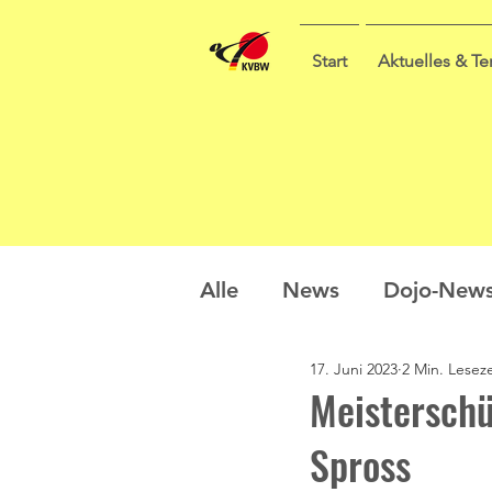
Start
Aktuelles & T
Alle
News
Dojo-New
17. Juni 2023
2 Min. Leseze
Nachwuchs
Prüfung
Meisterschü
Spross
Sommercamp
Umfra