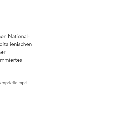
hen National-
ditalienischen 
er 
ommiertes 
p/mp4/file.mp4