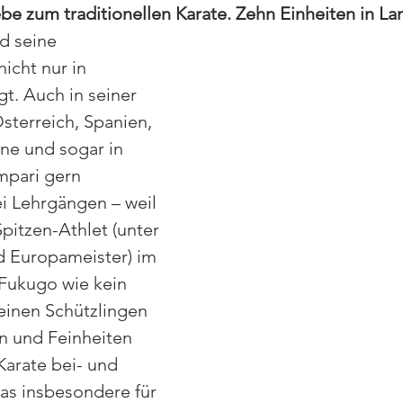
ebe zum traditionellen Karate. Zehn Einheiten in L
d seine 
icht nur in 
t. Auch in seiner 
Österreich, Spanien, 
ine und sogar in 
ampari gern 
i Lehrgängen – weil 
pitzen-Athlet (unter 
 Europameister) im 
Fukugo wie kein 
seinen Schützlingen 
n und Feinheiten 
Karate bei- und 
as insbesondere für 