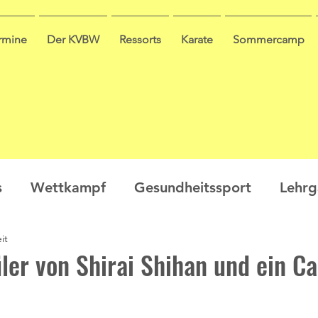
ermine
Der KVBW
Ressorts
Karate
Sommercamp
s
Wettkampf
Gesundheitssport
Lehr
it
en
Ausbildung
Seminar
Video
Leis
ler von Shirai Shihan und ein C
ge