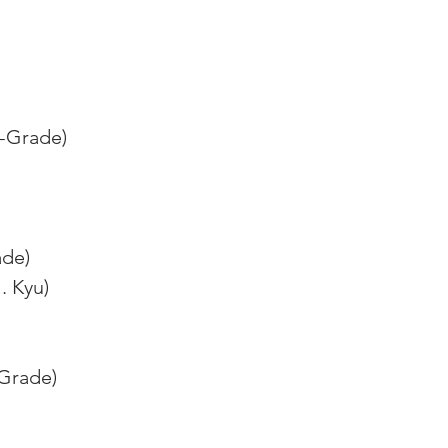
N-Grade)
ade)
1. Kyu)
-Grade)