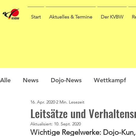
Start
Aktuelles & Termine
Der KVBW
R
Alle
News
Dojo-News
Wettkampf
16. Apr. 2020
2 Min. Lesezeit
Nachwuchs
Prüfungen
Ausbildung
Leitsätze und Verhaltens
Aktualisiert:
10. Sept. 2020
Sommercamp
Umfrage
Wichtige Regelwerke: Dojo-Kun,