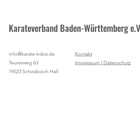
Karateverband Baden-Württemberg e.V
Tobias Himmelsbach ist neuer
Neuer Ausricht
info@karate-kvbw.de
Kontakt
Wado-Kai-Prüfer-Referent
Masterklasse
Teurerweg 63
Impressum |
Datenschutz
74523 Schwäbisch Hall