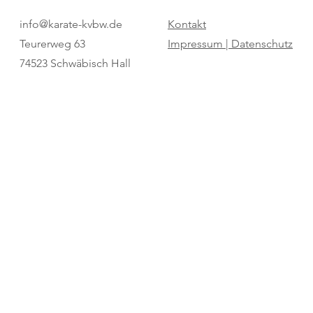
Pure Dominanz: Birtat MTV
"Regio Cup": 
info@karate-kvbw.de
Kontakt
Ludwigsburg zum zweiten Mal
für den SV Bö
Teurerweg 63
Impressum |
Datenschutz
Champion
74523 Schwäbisch Hall