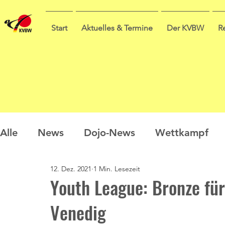
Start
Aktuelles & Termine
Der KVBW
R
Alle
News
Dojo-News
Wettkampf
12. Dez. 2021
1 Min. Lesezeit
Nachwuchs
Prüfungen
Ausbildung
Youth League: Bronze fü
Venedig
Sommercamp
Umfrage