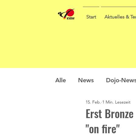
Start
Aktuelles & T
Alle
News
Dojo-New
15. Feb.
1 Min. Lesezeit
Nachwuchs
Prüfung
Erst Bronze 
"on fire"
Sommercamp
Umfra