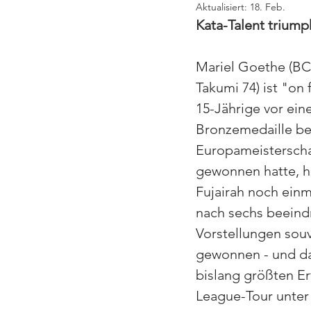
Aktualisiert:
18. Feb.
Kata-Talent triump
Mariel Goethe (BC
Takumi 74) ist "on
15-Jährige vor ein
Bronzemedaille b
Europameisterscha
gewonnen hatte, hat
Fujairah noch einm
nach sechs beeind
Vorstellungen souv
gewonnen - und da
bislang größten Er
League-Tour unter