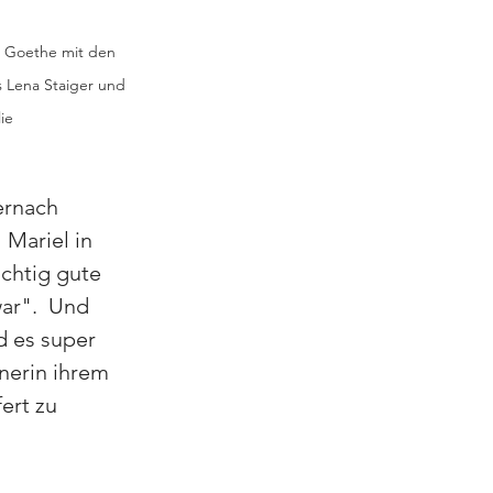
l Goethe mit den 
 Lena Staiger und 
ie
ernach 
 Mariel in 
chtig gute 
ar".  Und 
d es super 
nerin ihrem 
ert zu 