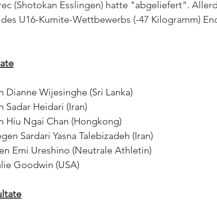
c (Shotokan Esslingen) hatte "abgeliefert". Allerd
le des U16-Kumite-Wettbewerbs (-47 Kilogramm) End
ate
n Dianne Wijesinghe (Sri Lanka)
 Sadar Heidari (Iran)
en Hiu Ngai Chan (Hongkong)
egen Sardari Yasna Talebizadeh (Iran)
en Emi Ureshino (Neutrale Athletin)
lie Goodwin (USA)
ltate