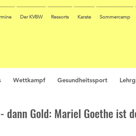
ermine
Der KVBW
Ressorts
Karate
Sommercamp
s
Wettkampf
Gesundheitssport
Lehr
en
Ausbildung
Seminar
Video
Leis
- dann Gold: Mariel Goethe ist d
ge