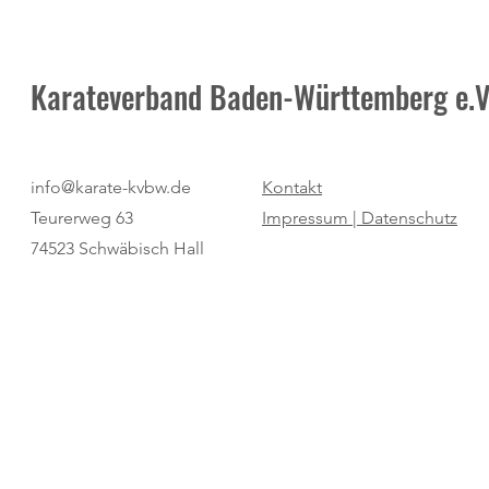
Karateverband Baden-Württemberg e.V
Pure Dominanz: Birtat MTV
"Regio Cup": 
info@karate-kvbw.de
Kontakt
Ludwigsburg zum zweiten Mal
für den SV Bö
Teurerweg 63
Impressum |
Datenschutz
Champion
74523 Schwäbisch Hall