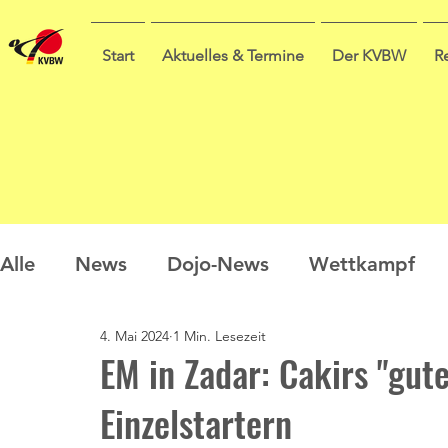
Start
Aktuelles & Termine
Der KVBW
R
Alle
News
Dojo-News
Wettkampf
4. Mai 2024
1 Min. Lesezeit
Nachwuchs
Prüfungen
Ausbildung
EM in Zadar: Cakirs "gute
Einzelstartern
Sommercamp
Umfrage