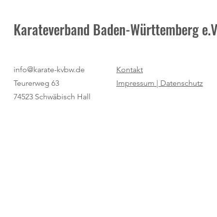
Karateverband Baden-Württemberg e.V
"kurz & bündig": ein Sextett
Verbindliche K
info@karate-kvbw.de
Kontakt
meistert die Herausforderung
Zulassung zur
Teurerweg 63
Impressum |
Datenschutz
74523 Schwäbisch Hall