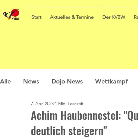
Start
Aktuelles & Termine
Der KVBW
R
Alle
News
Dojo-News
Wettkampf
7. Apr. 2023
1 Min. Lesezeit
Nachwuchs
Prüfungen
Ausbildung
Achim Haubennestel: "Qu
deutlich steigern"
Sommercamp
Umfrage