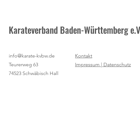
Karateverband Baden-Württemberg e.V
Para-Karate-Treffen ein weiterer
Kein Vorbeik
info@karate-kvbw.de
Kontakt
Programm-Punkt in Langenau
Sieger Marvin
Teurerweg 63
Impressum |
Datenschutz
74523 Schwäbisch Hall