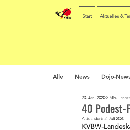
Start
Aktuelles & T
Alle
News
Dojo-New
20. Jan. 2020
3 Min. Leseze
Nachwuchs
Prüfung
40 Podest-P
Aktualisiert:
2. Juli 2020
Sommercamp
Umfra
KVBW-Landeska