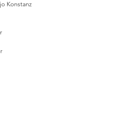
jo Konstanz 
r
r