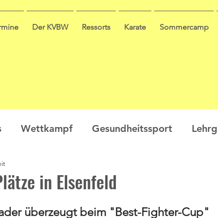
ermine
Der KVBW
Ressorts
Karate
Sommercamp
s
Wettkampf
Gesundheitssport
Lehr
it
en
Ausbildung
Seminar
Video
Leis
lätze in Elsenfeld
ge
der überzeugt beim "Best-Fighter-Cup"