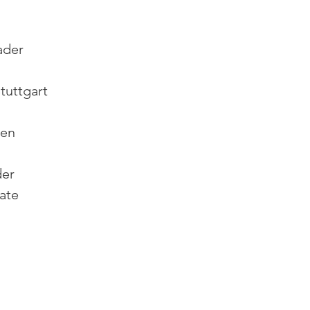
ader
tuttgart
gen
der
ate