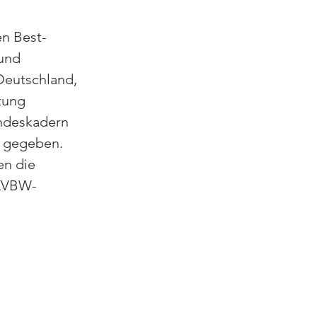
en Best-
und 
Deutschland, 
tung 
ndeskadern 
t gegeben. 
n die 
 KVBW-