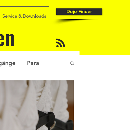
Dojo-Finder
Service & Downloads
en
gänge
Para
stungssport