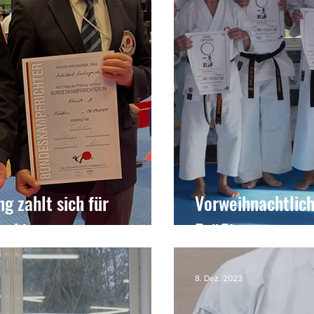
g zahlt sich für
Vorweihnachtlich
ushi aus
Prüflinge
8. Dez. 2023