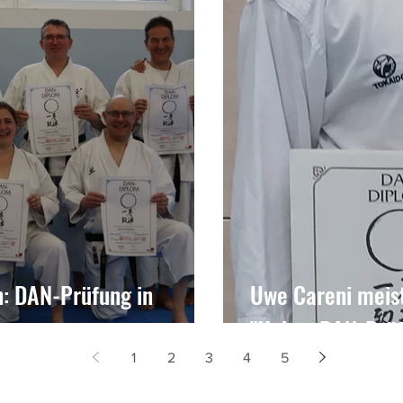
n: DAN-Prüfung in
Uwe Careni meis
"Hohen DAN-Prüf
1
2
3
4
5