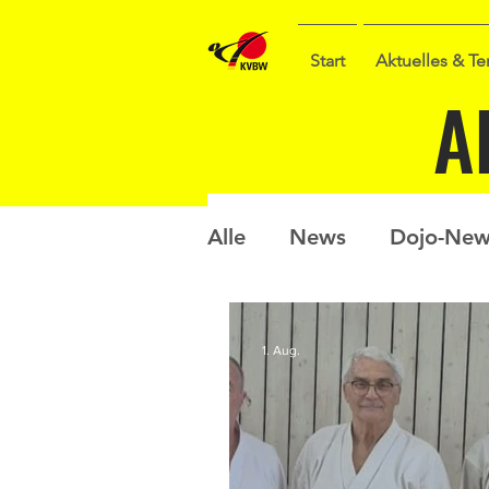
Start
Aktuelles & T
A
Alle
News
Dojo-New
Nachwuchs
Prüfun
1. Aug.
Sommercamp
Umfr