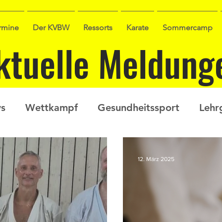
ermine
Der KVBW
Ressorts
Karate
Sommercamp
ktuelle Meldung
s
Wettkampf
Gesundheitssport
Lehr
gen
Ausbildung
Seminar
Video
Lei
12. März 2025
age