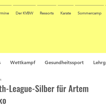
ermine
Der KVBW
Ressorts
Karate
Sommercamp
s
Wettkampf
Gesundheitssport
Lehr
t
en
Ausbildung
Seminar
Video
Leis
th-League-Silber für Artem
ko
ge