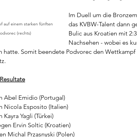
Im Duell um die Bronzeme
das KVBW-Talent dann ge
auf einem starken fünften 
Bulic aus Kroatien mit 2:3
Podvorec (rechts)
Nachsehen - wobei es kur
n hatte. Somit beendete Podvorec den Wettkampf 
tz.
Resultate
n Abel Emidio (Portugal)
 Nicola Esposito (Italien)
 Kayra Yagli (Türkei)
egen 
Ervin Soltic (Kroatien)
en 
Michal Przasnyski (Polen)