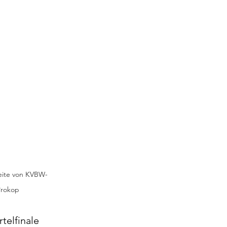
eite von KVBW-
Prokop
telfinale 