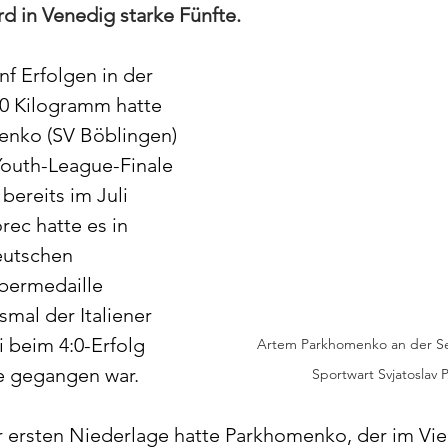
d in Venedig starke Fünfte.
f Erfolgen in der 
0 Kilogramm hatte 
nko (SV Böblingen) 
Youth-League-Finale 
bereits im Juli 
rec hatte es in 
eutschen 
lbermedaille 
mal der Italiener 
i beim 4:0-Erfolg 
Artem Parkhomenko an der S
e gegangen war. 
Sportwart Svjatoslav 
er ersten Niederlage hatte Parkhomenko, der im Vier