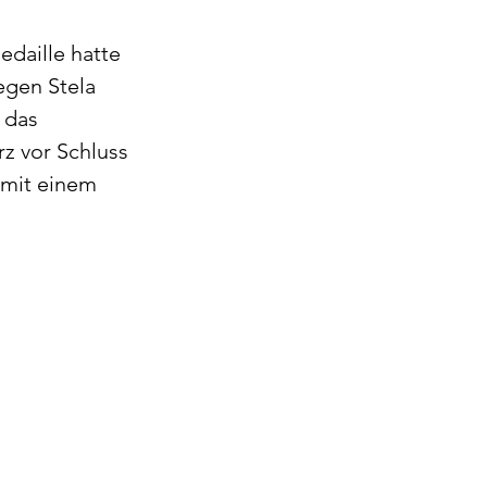
daille hatte 
gen Stela 
 das 
z vor Schluss 
mit einem 