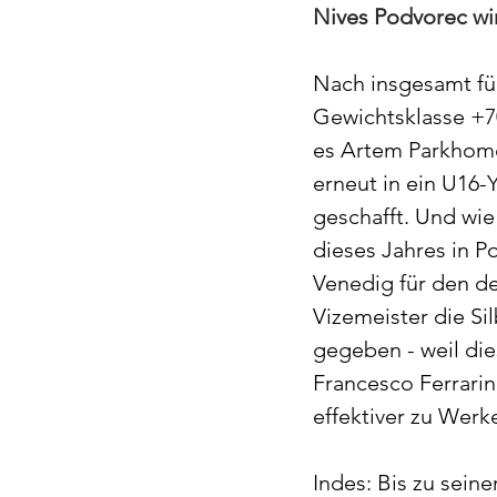
Nives Podvorec wir
Nach insgesamt fün
Gewichtsklasse +7
es Artem Parkhome
erneut in ein U16-
geschafft. Und wie 
dieses Jahres in Po
Venedig für den d
Vizemeister die Si
gegeben - weil dies
Francesco Ferrarin
effektiver zu Werk
Indes: Bis zu sein