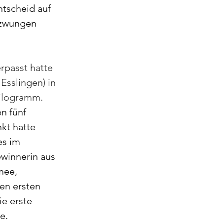
tscheid auf 
ezwungen 
passt hatte 
Esslingen) in 
ilogramm. 
n fünf 
t hatte 
s im 
ewinnerin aus 
mee, 
en ersten 
e erste 
e. 