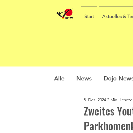
Start
Aktuelles & T
Alle
News
Dojo-New
8. Dez. 2024
2 Min. Lesezei
Nachwuchs
Prüfung
Zweites You
Parkhomen
Sommercamp
Umfra