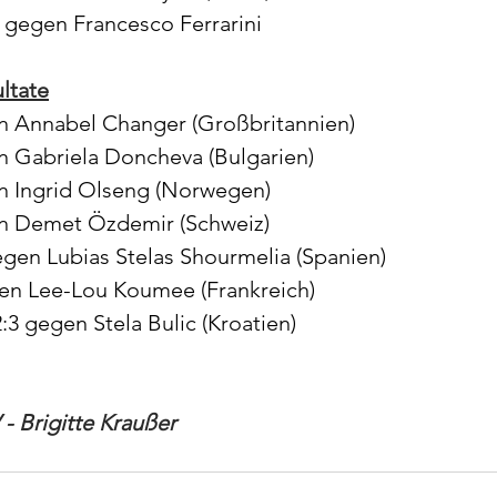
4 gegen Francesco Ferrarini
ltate
en Annabel Changer (Großbritannien)
n Gabriela Doncheva (Bulgarien)
en Ingrid Olseng (Norwegen)
en Demet Özdemir (Schweiz)
egen Lubias Stelas Shourmelia (Spanien)
gen Lee-Lou Koumee (Frankreich)
2:3 gegen Stela Bulic (Kroatien)
 - Brigitte Kraußer