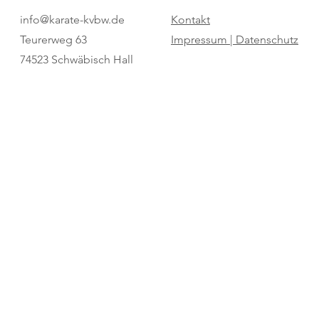
Pure Dominanz: Birtat MTV
"Regio Cup": 
info@karate-kvbw.de
Kontakt
Ludwigsburg zum zweiten Mal
für den SV Bö
Teurerweg 63
Impressum |
Datenschutz
Champion
74523 Schwäbisch Hall