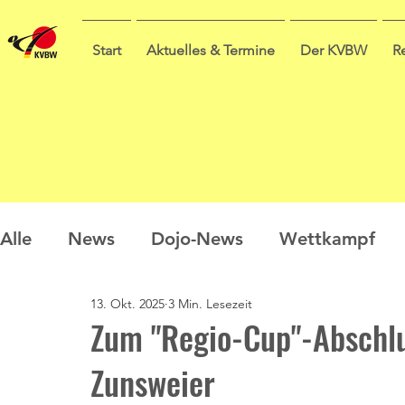
Start
Aktuelles & Termine
Der KVBW
R
Alle
News
Dojo-News
Wettkampf
13. Okt. 2025
3 Min. Lesezeit
Nachwuchs
Prüfungen
Ausbildung
Zum "Regio-Cup"-Abschlus
Zunsweier
Sommercamp
Umfrage