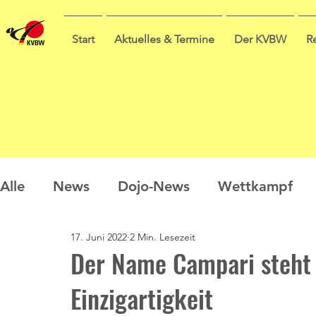
Start
Aktuelles & Termine
Der KVBW
R
Alle
News
Dojo-News
Wettkampf
17. Juni 2022
2 Min. Lesezeit
Nachwuchs
Prüfungen
Ausbildung
Der Name Campari steht 
Einzigartigkeit
Sommercamp
Umfrage