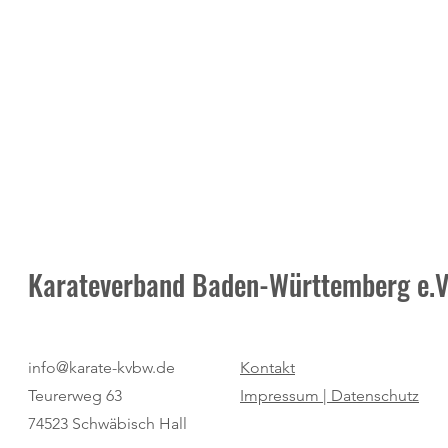
Karateverband Baden-Württemberg e.V
Neuer Termin: Masters-
Moderne Meth
info@karate-kvbw.de
Kontakt
Vorbereitung am 25. Juli beim TV
Impulse und 
Teurerweg 63
Impressum |
Datenschutz
Diersburg
Begeisterung
74523 Schwäbisch Hall