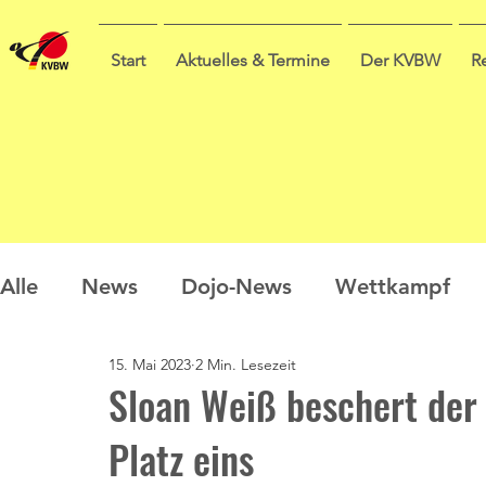
Start
Aktuelles & Termine
Der KVBW
R
Alle
News
Dojo-News
Wettkampf
15. Mai 2023
2 Min. Lesezeit
Nachwuchs
Prüfungen
Ausbildung
Sloan Weiß beschert der
Platz eins
Sommercamp
Umfrage