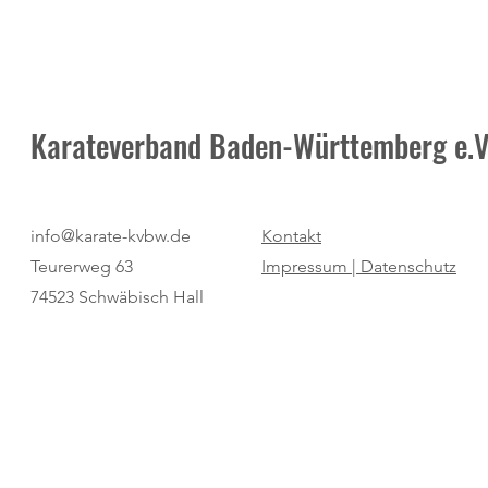
Karateverband Baden-Württemberg e.V
Pure Dominanz: Birtat MTV
"Regio Cup": 
info@karate-kvbw.de
Kontakt
Ludwigsburg zum zweiten Mal
für den SV Bö
Teurerweg 63
Impressum |
Datenschutz
Champion
74523 Schwäbisch Hall