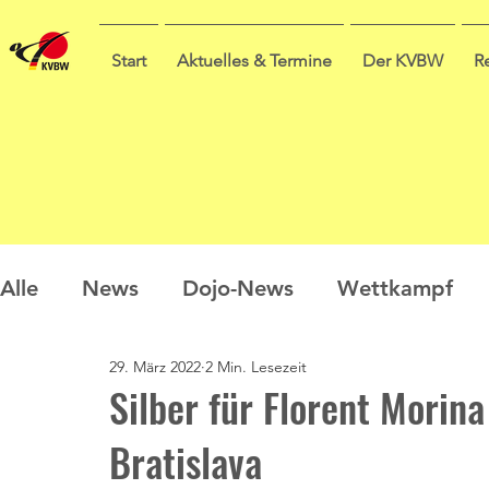
Start
Aktuelles & Termine
Der KVBW
R
Alle
News
Dojo-News
Wettkampf
29. März 2022
2 Min. Lesezeit
Nachwuchs
Prüfungen
Ausbildung
Silber für Florent Morina
Bratislava
Sommercamp
Umfrage