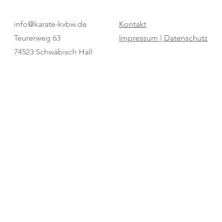
Pure Dominanz: Birtat MTV
"Regio Cup": 
info@karate-kvbw.de
Kontakt
Ludwigsburg zum zweiten Mal
für den SV Bö
Teurerweg 63
Impressum |
Datenschutz
Champion
74523 Schwäbisch Hall