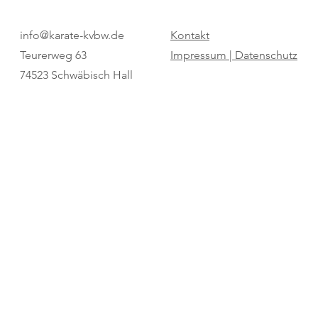
Pure Dominanz: Birtat MTV
"Regio Cup": 
info@karate-kvbw.de
Kontakt
Ludwigsburg zum zweiten Mal
für den SV Bö
Teurerweg 63
Impressum |
Datenschutz
Champion
74523 Schwäbisch Hall