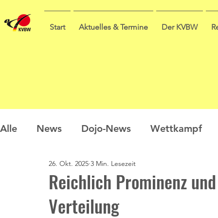
Start
Aktuelles & Termine
Der KVBW
R
Alle
News
Dojo-News
Wettkampf
26. Okt. 2025
3 Min. Lesezeit
Nachwuchs
Prüfungen
Ausbildung
Reichlich Prominenz und 
Verteilung
Sommercamp
Umfrage