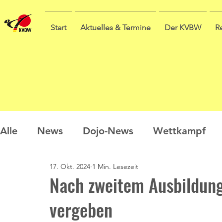
Start
Aktuelles & Termine
Der KVBW
R
Alle
News
Dojo-News
Wettkampf
17. Okt. 2024
1 Min. Lesezeit
Nachwuchs
Prüfungen
Ausbildung
Nach zweitem Ausbildungs
vergeben
Sommercamp
Umfrage