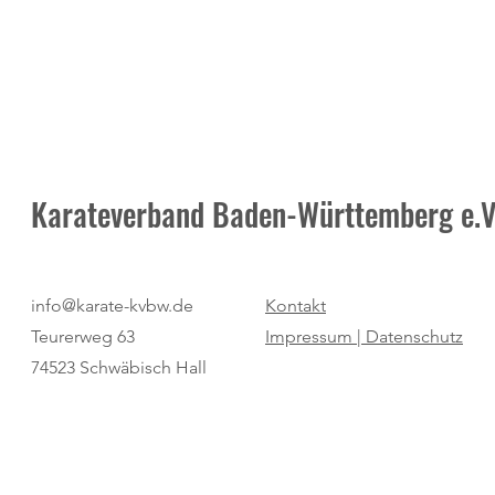
Karateverband Baden-Württemberg e.V
Mit gegenseitiger Unterstützung
Nächste Caren
info@karate-kvbw.de
Kontakt
und Spaß zur Zertifizierung
diesmal an zw
Teurerweg 63
Impressum |
Datenschutz
74523 Schwäbisch Hall