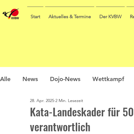
Start
Aktuelles & Termine
Der KVBW
R
Alle
News
Dojo-News
Wettkampf
28. Apr. 2025
2 Min. Lesezeit
Nachwuchs
Prüfungen
Ausbildung
Kata-Landeskader für 50
verantwortlich
Sommercamp
Umfrage