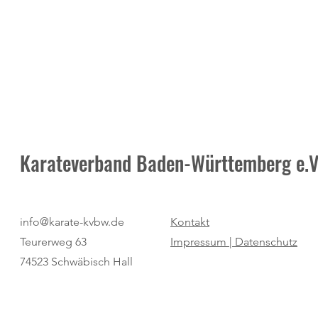
Karateverband Baden-Württemberg e.V
Pure Dominanz: Birtat MTV
"Regio Cup": 
info@karate-kvbw.de
Kontakt
Ludwigsburg zum zweiten Mal
für den SV Bö
Teurerweg 63
Impressum |
Datenschutz
Champion
74523 Schwäbisch Hall