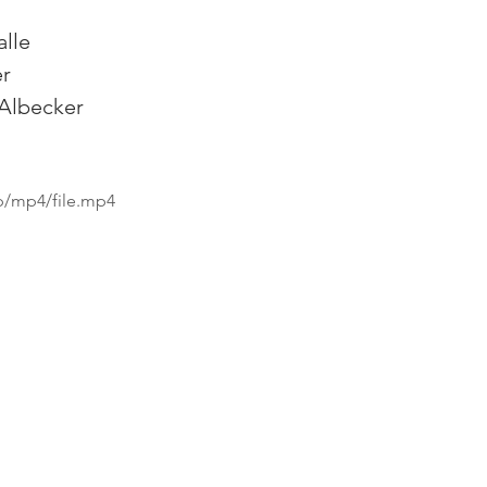
alle 
r 
(Albecker 
p/mp4/file.mp4