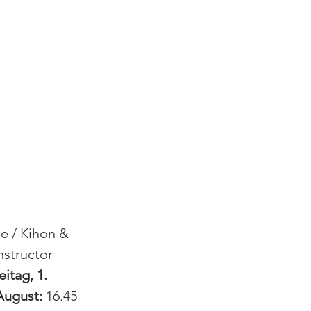
de / Kihon & 
Instructor 
eitag, 1. 
 August:
 16.45 