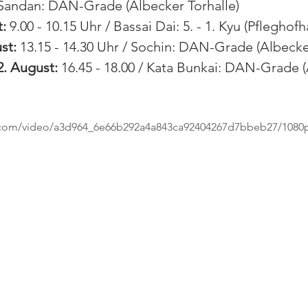
i Sandan: DAN-Grade (Albecker Torhalle)
:
 9.00 - 10.15 Uhr / Bassai Dai: 5. - 1. Kyu (Pfleghofh
st:
 13.15 - 14.30 Uhr / Sochin: DAN-Grade (Albecke
2. August:
 16.45 - 18.00 / Kata Bunkai: DAN-Grade 
ic.com/video/a3d964_6e66b292a4a843ca92404267d7bbeb27/1080