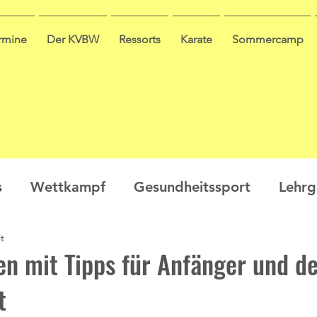
ermine
Der KVBW
Ressorts
Karate
Sommercamp
s
Wettkampf
Gesundheitssport
Lehr
t
en
Ausbildung
Seminar
Video
Leis
n mit Tipps für Anfänger und d
t
ge