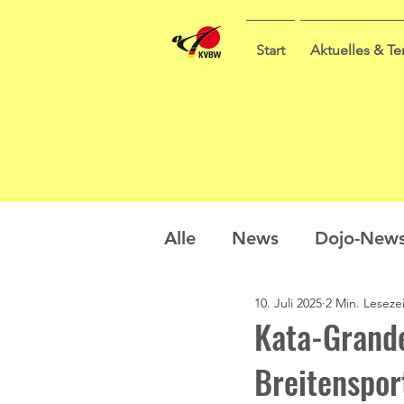
Start
Aktuelles & T
Alle
News
Dojo-New
10. Juli 2025
2 Min. Lesezei
Nachwuchs
Prüfung
Kata-Grande
Breitenspor
Sommercamp
Umfra