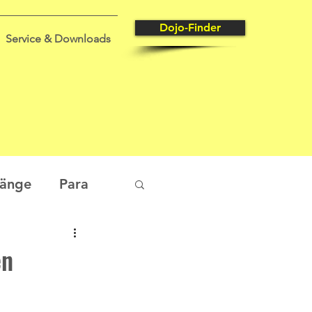
Dojo-Finder
Service & Downloads
gänge
Para
tungssport
en