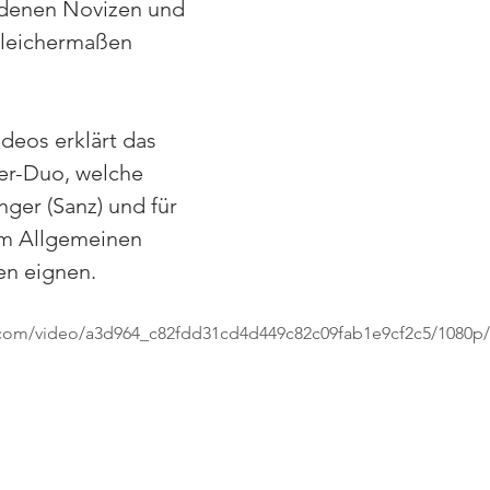
 denen Novizen und 
gleichermaßen 
deos erklärt das 
er-Duo, welche 
nger (Sanz) und für 
im Allgemeinen 
en eignen.
ic.com/video/a3d964_c82fdd31cd4d449c82c09fab1e9cf2c5/1080p