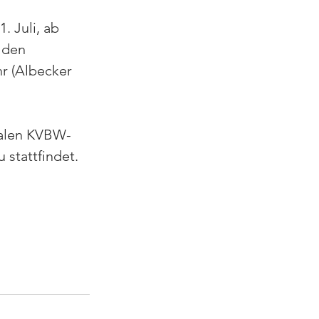
 Juli, ab 
 den 
r (Albecker 
nalen KVBW-
 stattfindet.