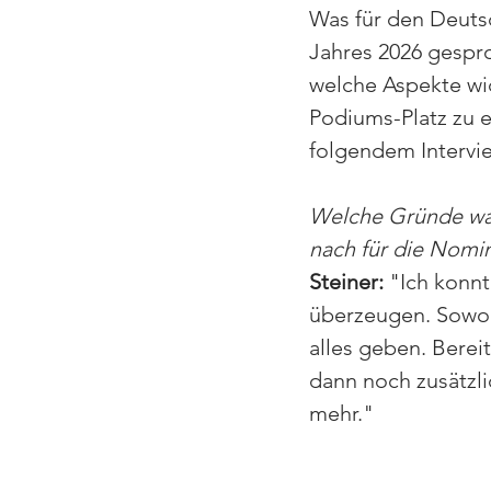
Was für den Deuts
Jahres 2026 gespr
welche Aspekte wic
Podiums-Platz zu er
folgendem Intervi
Welche Gründe wa
nach für die Nomi
Steiner: 
"
Ich konnt
überzeugen. Sowoh
alles geben. Berei
dann noch zusätzli
mehr."