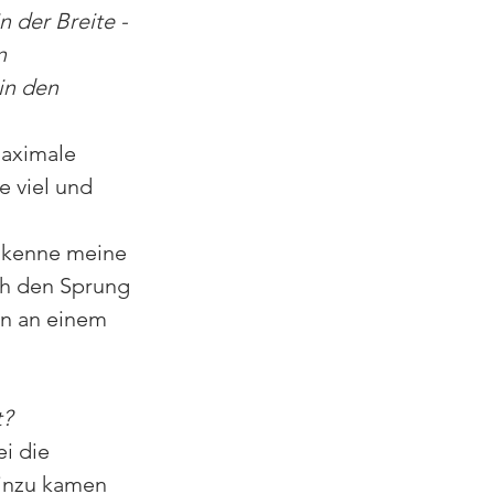
n der Breite - 
n 
in den 
maximale 
e viel und 
 kenne meine 
ch den Sprung 
n an einem 
? 
i die 
Hinzu kamen 