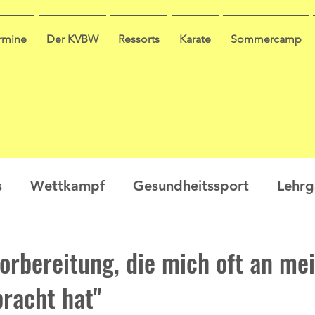
ermine
Der KVBW
Ressorts
Karate
Sommercamp
s
Wettkampf
Gesundheitssport
Lehr
en
Ausbildung
Seminar
Video
Leis
Vorbereitung, die mich oft an me
racht hat"
ge