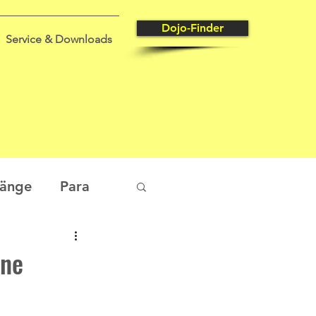
Dojo-Finder
Service & Downloads
gänge
Para
tungssport
ine