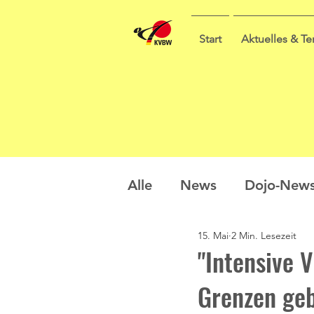
Start
Aktuelles & T
Alle
News
Dojo-New
15. Mai
2 Min. Lesezeit
Nachwuchs
Prüfung
"Intensive 
Grenzen geb
Sommercamp
Umfra