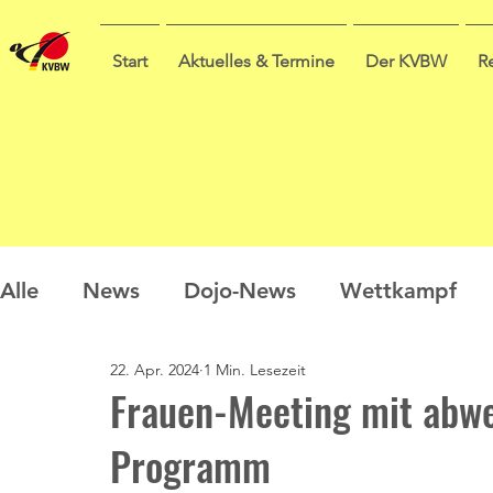
Start
Aktuelles & Termine
Der KVBW
R
Alle
News
Dojo-News
Wettkampf
22. Apr. 2024
1 Min. Lesezeit
Nachwuchs
Prüfungen
Ausbildung
Frauen-Meeting mit abw
Programm
Sommercamp
Umfrage