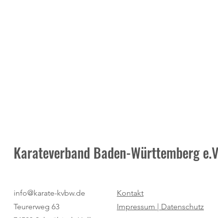
Karateverband Baden-Württemberg e.V
Neuer Termin: Masters-
Moderne Meth
info@karate-kvbw.de
Kontakt
Vorbereitung am 25. Juli beim TV
Impulse und 
Teurerweg 63
Impressum |
Datenschutz