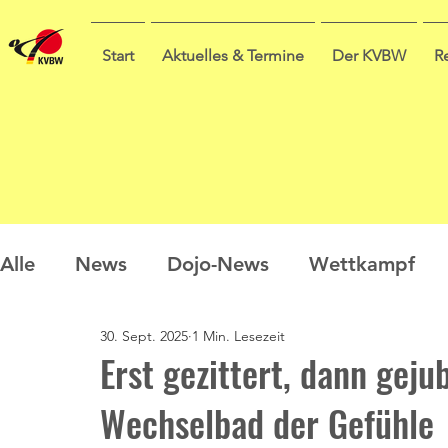
Start
Aktuelles & Termine
Der KVBW
R
Alle
News
Dojo-News
Wettkampf
30. Sept. 2025
1 Min. Lesezeit
Nachwuchs
Prüfungen
Ausbildung
Erst gezittert, dann gejub
Wechselbad der Gefühle
Sommercamp
Umfrage