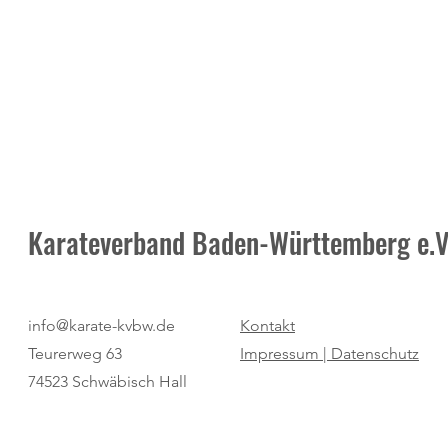
Karateverband Baden-Württemberg e.V
Pure Dominanz: Birtat MTV
"Regio Cup": 
info@karate-kvbw.de
Kontakt
Ludwigsburg zum zweiten Mal
für den SV Bö
Teurerweg 63
Impressum |
Datenschutz
Champion
74523 Schwäbisch Hall