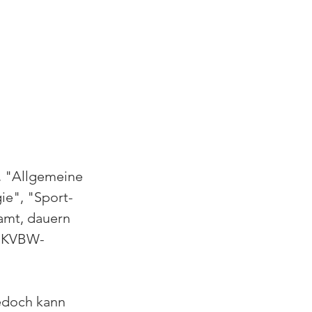
, "Allgemeine 
ie", "Sport-
amt, dauern 
n KVBW-
jedoch kann 