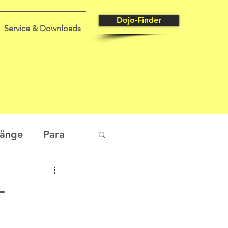
Dojo-Finder
Service & Downloads
gänge
Para
tungssport
-