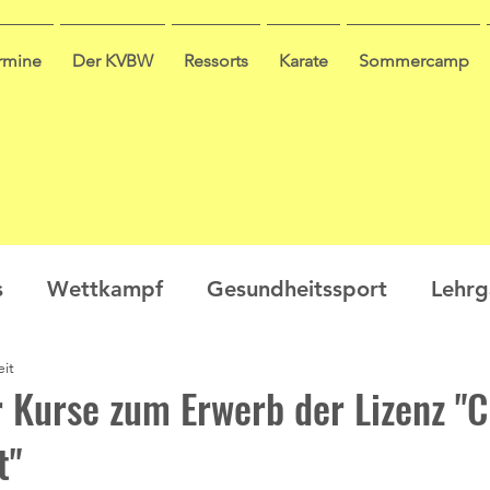
ermine
Der KVBW
Ressorts
Karate
Sommercamp
s
Wettkampf
Gesundheitssport
Lehr
eit
en
Ausbildung
Seminar
Video
Leis
r Kurse zum Erwerb der Lizenz "C
t"
ge