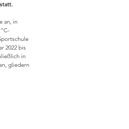
tatt.
an, in 
 "C-
Sportschule 
r 2022 bis 
ießlich in 
n, gliedern 