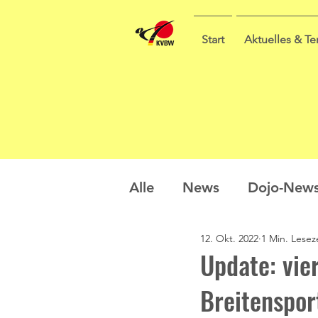
Start
Aktuelles & T
Alle
News
Dojo-New
12. Okt. 2022
1 Min. Lesez
Nachwuchs
Prüfung
Update: vie
Breitenspor
Sommercamp
Umfra