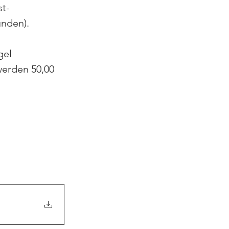
st-
unden).
gel 
erden 50,00 