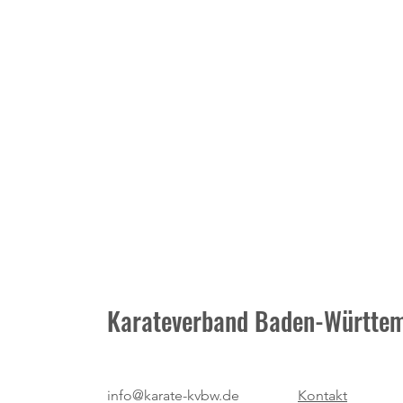
Karateverband Baden-Württem
Neuer Termin: Masters-
info@karate-kvbw.de
Kontakt