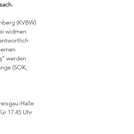
sach.
emberg (KVBW) 
bei widmen 
antwortlich 
Themen 
g" werden 
änge (SOK, 
reisgau-Halle 
für 17.45 Uhr 