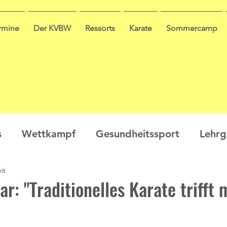
ermine
Der KVBW
Ressorts
Karate
Sommercamp
s
Wettkampf
Gesundheitssport
Lehr
it
en
Ausbildung
Seminar
Video
Leis
r: "Traditionelles Karate trifft
ge