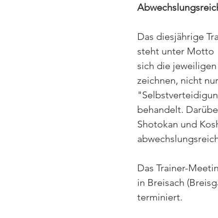
Abwechslungsreic
Das diesjährige T
steht unter Motto 
sich die jeweiligen
zeichnen, nicht nu
"Selbstverteidigu
behandelt. Darüber
Shotokan und Kosh
abwechslungsreic
Das Trainer-Meetin
in Breisach (Breisg
terminiert.