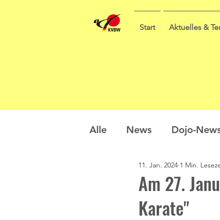
Start
Aktuelles & T
Alle
News
Dojo-New
11. Jan. 2024
1 Min. Leseze
Nachwuchs
Prüfung
Am 27. Janua
Karate"
Sommercamp
Umfra