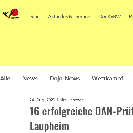
Start
Aktuelles & Termine
Der KVBW
R
Alle
News
Dojo-News
Wettkampf
24. Aug. 2020
1 Min. Lesezeit
Nachwuchs
Prüfungen
Ausbildung
16 erfolgreiche DAN-Prü
Laupheim
Sommercamp
Umfrage