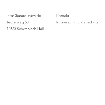
Tobias Himmelsbach ist neuer
"Bestes Somm
info@karate-kvbw.de
Kontakt
Wado-Kai-Prüfer-Referent
Langenauer Ge
Teurerweg 63
Impressum |
Datenschutz
74523 Schwäbisch Hall