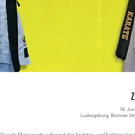
Z
18. Jun
Ludwigsburg, Brünner Str
Google Maps wurde aufgrund der Analytics- und funktionalen C