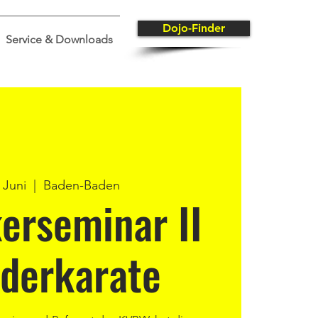
Dojo-Finder
Service & Downloads
. Juni
  |  
Baden-Baden
erseminar II
nderkarate