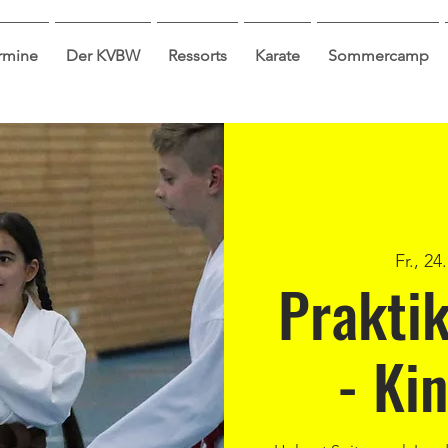
ermine
Der KVBW
Ressorts
Karate
Sommercamp
Fr., 24
Praktik
- Ki