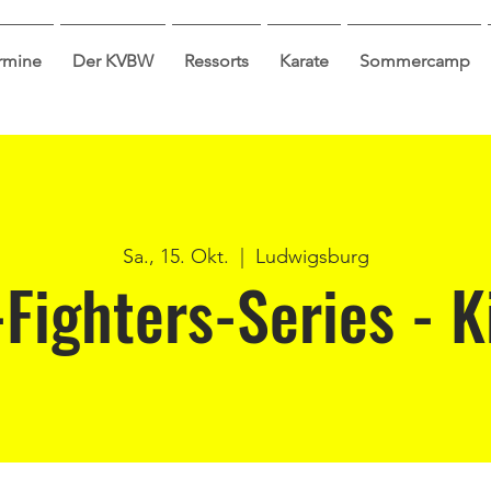
ermine
Der KVBW
Ressorts
Karate
Sommercamp
Sa., 15. Okt.
  |  
Ludwigsburg
-Fighters-Series - K