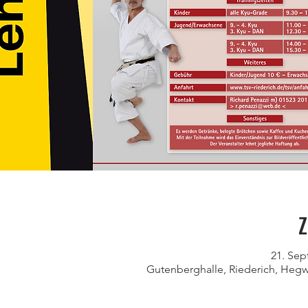
Z
21. Sept
Gutenberghalle, Riederich, Hegw