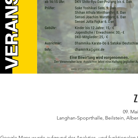
Z
09. Mai
Langhan-Spoprthalle, Beilstein, Alber
Google Maps wurde aufgrund der Analytics- und funktionalen C