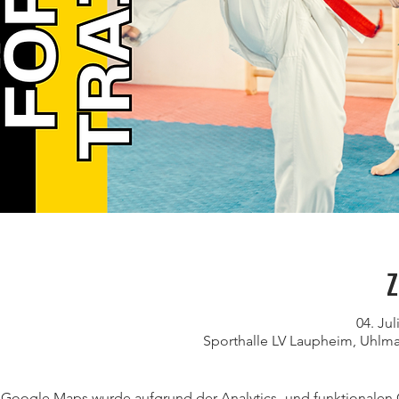
Z
04. Jul
Sporthalle LV Laupheim, Uhlm
Google Maps wurde aufgrund der Analytics- und funktionalen C