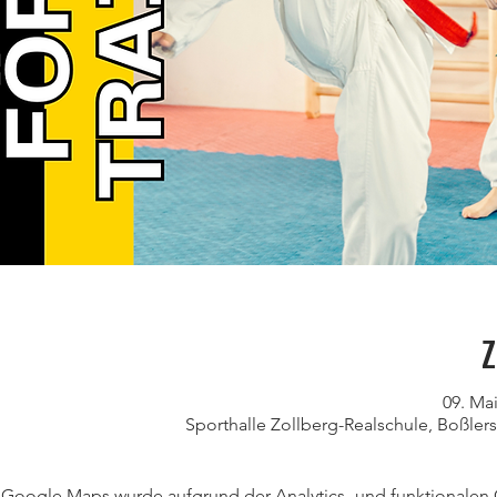
Z
09. Mai
Sporthalle Zollberg-Realschule, Boßler
Google Maps wurde aufgrund der Analytics- und funktionalen C