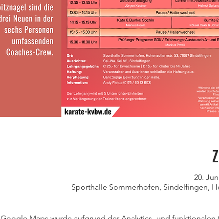
Z
20. Jun
Sporthalle Sommerhofen, Sindelfingen, Ho
Google Maps wurde aufgrund der Analytics- und funktionalen C